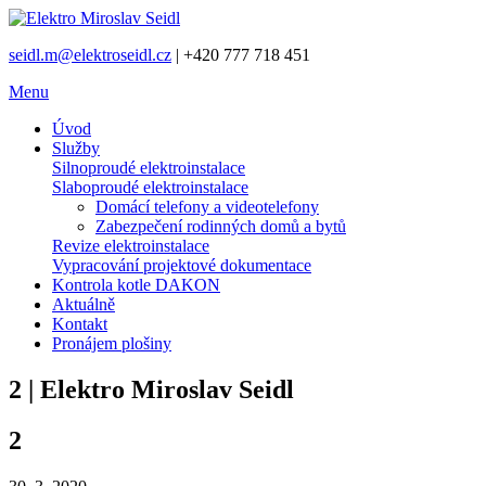
seidl.m@elektroseidl.cz
| +420 777 718 451
Menu
Úvod
Služby
Silnoproudé elektroinstalace
Slaboproudé elektroinstalace
Domácí telefony a videotelefony
Zabezpečení rodinných domů a bytů
Revize elektroinstalace
Vypracování projektové dokumentace
Kontrola kotle DAKON
Aktuálně
Kontakt
Pronájem plošiny
2 | Elektro Miroslav Seidl
2