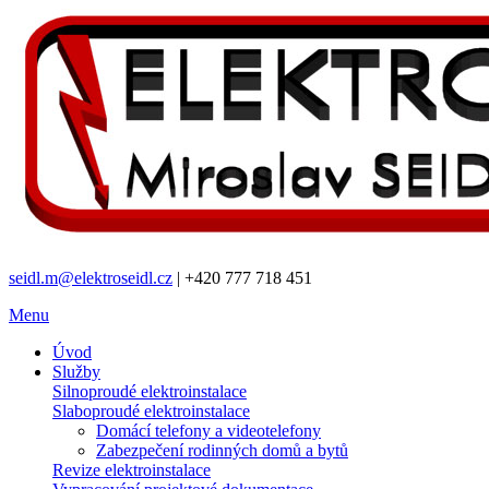
seidl.m@elektroseidl.cz
| +420 777 718 451
Menu
Úvod
Služby
Silnoproudé elektroinstalace
Slaboproudé elektroinstalace
Domácí telefony a videotelefony
Zabezpečení rodinných domů a bytů
Revize elektroinstalace