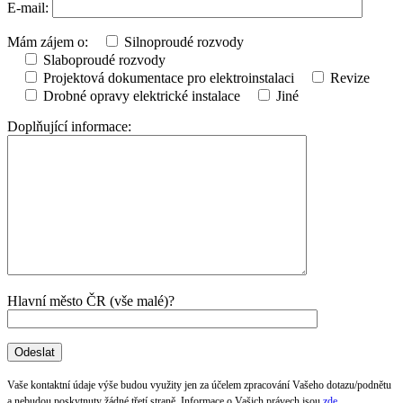
E-mail:
Mám zájem o:
Silnoproudé rozvody
Slaboproudé rozvody
Projektová dokumentace pro elektroinstalaci
Revize
Drobné opravy elektrické instalace
Jiné
Doplňující informace:
Hlavní město ČR (vše malé)?
Vaše kontaktní údaje výše budou využity jen za účelem zpracování Vašeho dotazu/podnětu
a nebudou poskytnuty žádné třetí straně. Informace o Vašich právech jsou
zde
.