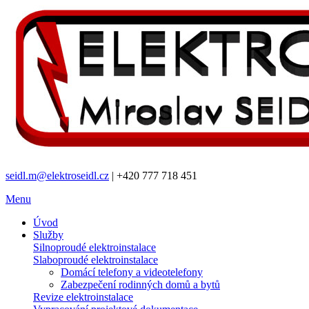
seidl.m@elektroseidl.cz
| +420 777 718 451
Menu
Úvod
Služby
Silnoproudé elektroinstalace
Slaboproudé elektroinstalace
Domácí telefony a videotelefony
Zabezpečení rodinných domů a bytů
Revize elektroinstalace