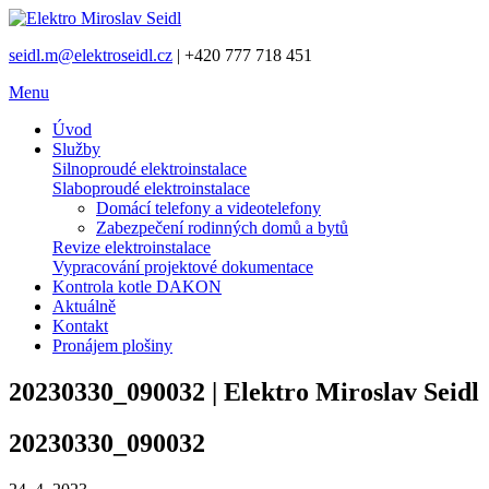
seidl.m@elektroseidl.cz
| +420 777 718 451
Menu
Úvod
Služby
Silnoproudé elektroinstalace
Slaboproudé elektroinstalace
Domácí telefony a videotelefony
Zabezpečení rodinných domů a bytů
Revize elektroinstalace
Vypracování projektové dokumentace
Kontrola kotle DAKON
Aktuálně
Kontakt
Pronájem plošiny
20230330_090032 | Elektro Miroslav Seidl
20230330_090032