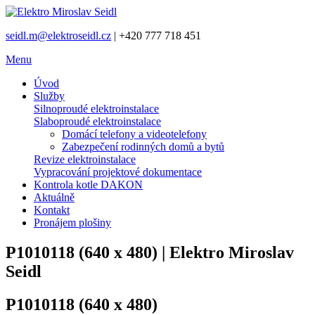
seidl.m@elektroseidl.cz
| +420 777 718 451
Menu
Úvod
Služby
Silnoproudé elektroinstalace
Slaboproudé elektroinstalace
Domácí telefony a videotelefony
Zabezpečení rodinných domů a bytů
Revize elektroinstalace
Vypracování projektové dokumentace
Kontrola kotle DAKON
Aktuálně
Kontakt
Pronájem plošiny
P1010118 (640 x 480) | Elektro Miroslav
Seidl
P1010118 (640 x 480)