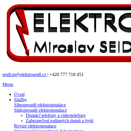
seidl.m@elektroseidl.cz
| +420 777 718 451
Menu
Úvod
Služby
Silnoproudé elektroinstalace
Slaboproudé elektroinstalace
Domácí telefony a videotelefony
Zabezpečení rodinných domů a bytů
Revize elektroinstalace